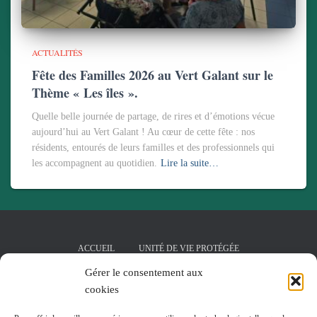
ACTUALITÉS
Fête des Familles 2026 au Vert Galant sur le
Thème « Les îles ».
Quelle belle journée de partage, de rires et d’émotions vécue
aujourd’hui au Vert Galant ! Au cœur de cette fête : nos
résidents, entourés de leurs familles et des professionnels qui
les accompagnent au quotidien.
Lire la suite…
ACCUEIL
UNITÉ DE VIE PROTÉGÉE
Gérer le consentement aux
SALLE DE KINÉSITHÉRAPIE
cookies