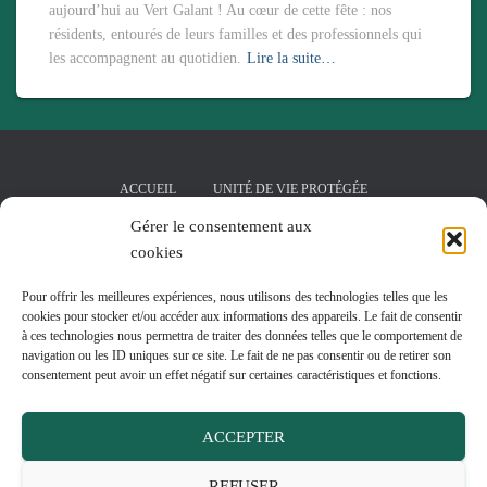
aujourd’hui au Vert Galant ! Au cœur de cette fête : nos
résidents, entourés de leurs familles et des professionnels qui
les accompagnent au quotidien.
Lire la suite…
ACCUEIL
UNITÉ DE VIE PROTÉGÉE
Gérer le consentement aux
SALLE DE KINÉSITHÉRAPIE
cookies
PÔLE D’ACTIVITÉS ET DE SOINS ADAPTÉS
LA RÉSIDENCE
Pour offrir les meilleures expériences, nous utilisons des technologies telles que les
cookies pour stocker et/ou accéder aux informations des appareils. Le fait de consentir
à ces technologies nous permettra de traiter des données telles que le comportement de
JARDIN THÉRAPEUTIQUE DÉDIÉ À L’UNITÉ DE VIE PROTÉGÉE
navigation ou les ID uniques sur ce site. Le fait de ne pas consentir ou de retirer son
consentement peut avoir un effet négatif sur certaines caractéristiques et fonctions.
ACTUALITÉS
CONTACT
ACCEPTER
POLITIQUE DE CONFIDENTIALITÉ
MENTIONS LÉGALES
REFUSER