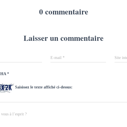
0 commentaire
Laisser un commentaire
E-mail
*
Site int
CHA
*
Saisissez le texte affiché ci-dessus:
vous à l’esprit ?