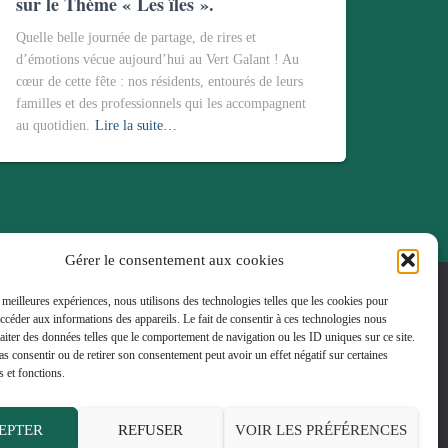
sur le Thème « Les îles ».
Quelle belle journée de partage, de rires et
d’émotions vécue aujourd’hui au Vert Galant ! Au
cœur de cette fête : nos résidents, entourés de leurs
familles et des professionnels qui les accompagnent
au quotidien.
Lire la suite…
Gérer le consentement aux cookies
s meilleures expériences, nous utilisons des technologies telles que les cookies pour
NS ADAPTÉS
LA RÉSIDENCE
accéder aux informations des appareils. Le fait de consentir à ces technologies nous
raiter des données telles que le comportement de navigation ou les ID uniques sur ce site.
pas consentir ou de retirer son consentement peut avoir un effet négatif sur certaines
NFIDENTIALITÉ
MENTIONS LÉGALES
s et fonctions.
EPTER
REFUSER
VOIR LES PRÉFÉRENCES