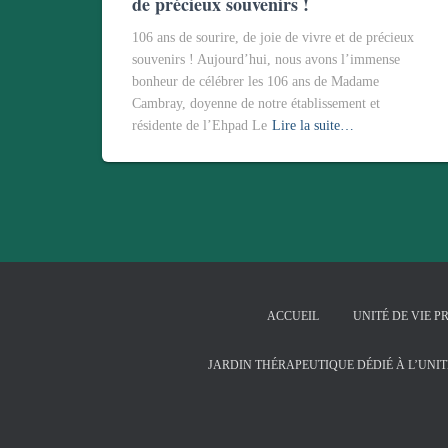
de précieux souvenirs !
106 ans de sourire, de joie de vivre et de précieux
souvenirs ! Aujourd’hui, nous avons l’immense
bonheur de célébrer les 106 ans de Madame
Cambray, doyenne de notre établissement et
résidente de l’Ehpad Le
Lire la suite…
ACCUEIL
UNITÉ DE VIE P
JARDIN THÉRAPEUTIQUE DÉDIÉ À L’UNIT