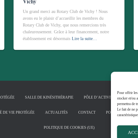
Vichy
Un grand merci au Rotary Club de Vichy ! Nous
avons eu le plaisir d’accueillir les membres du
Rotary Club de Vichy, que nous remercions très
chaleureusement. Grâce à leur financement, notre
établissement est désormais
Lire la suite…
Pour offrir le
ROTÉGÉE
SALLE DE KINÉSITHÉRAPIE
PÔLE D’ACTIVITÉS ET DE SOI
stocker et/ou 
permettra de t
Le fait de ne 
É DE VIE PROTÉGÉE
ACTUALITÉS
CONTACT
POLITIQUE DE CO
caractéristique
POLITIQUE DE COOKIES (UE)
ACC