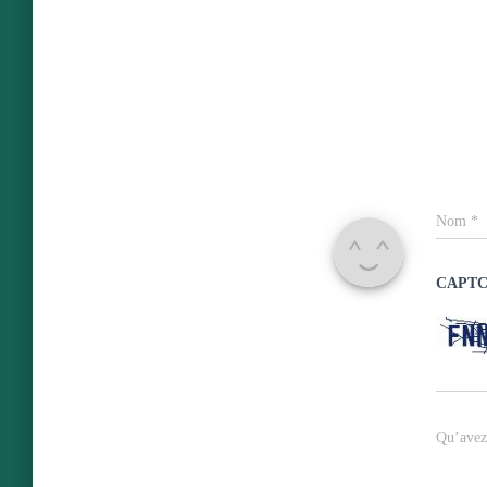
Nom
*
CAPT
Qu’avez 