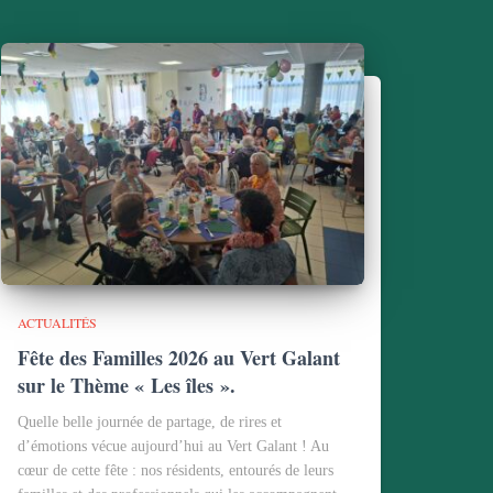
ACTUALITÉS
Fête des Familles 2026 au Vert Galant
sur le Thème « Les îles ».
Quelle belle journée de partage, de rires et
d’émotions vécue aujourd’hui au Vert Galant ! Au
cœur de cette fête : nos résidents, entourés de leurs