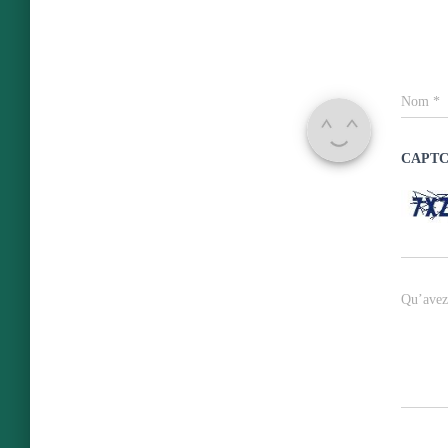
Nom
*
CAPT
Qu’avez 