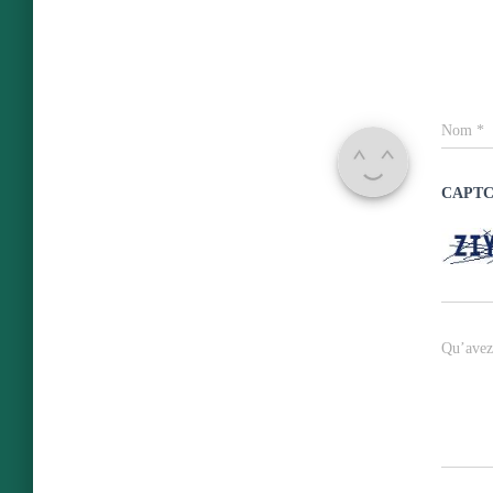
Nom
*
CAPT
Qu’avez 