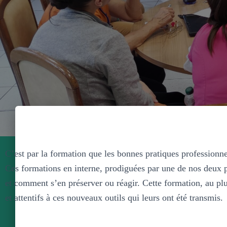
C’est par la formation que les bonnes pratiques professionne
Ces formations en interne, prodiguées par une de nos deux p
et comment s’en préserver ou réagir. Cette formation, au plus
et attentifs à ces nouveaux outils qui leurs ont été transmis.