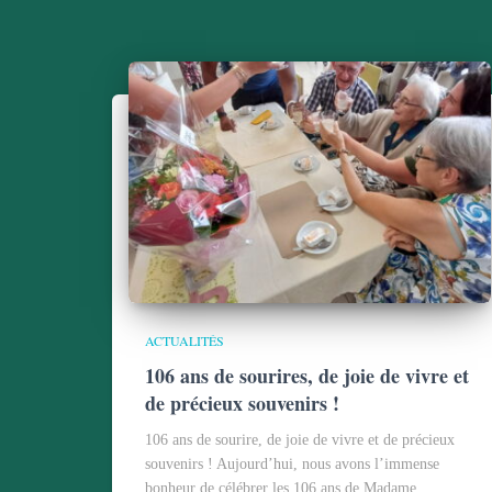
ACTUALITÉS
106 ans de sourires, de joie de vivre et
de précieux souvenirs !
106 ans de sourire, de joie de vivre et de précieux
souvenirs ! Aujourd’hui, nous avons l’immense
bonheur de célébrer les 106 ans de Madame