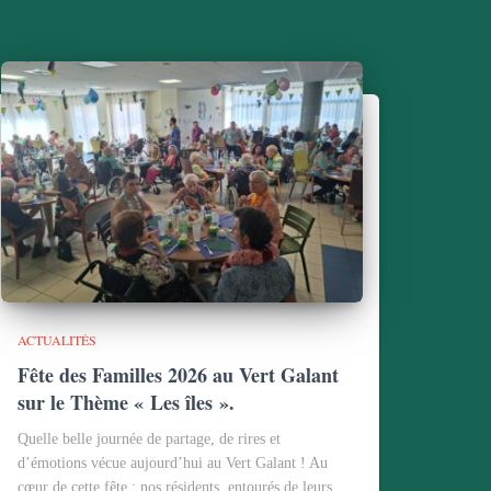
ACTUALITÉS
Fête des Familles 2026 au Vert Galant
sur le Thème « Les îles ».
Quelle belle journée de partage, de rires et
d’émotions vécue aujourd’hui au Vert Galant ! Au
cœur de cette fête : nos résidents, entourés de leurs