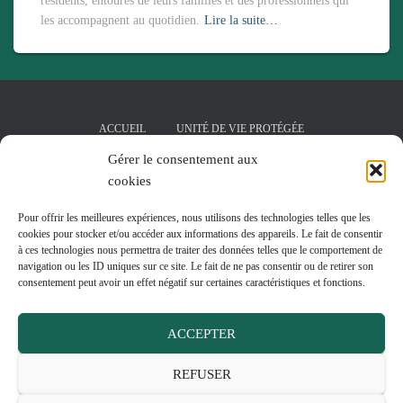
résidents, entourés de leurs familles et des professionnels qui
les accompagnent au quotidien.
Lire la suite…
ACCUEIL
UNITÉ DE VIE PROTÉGÉE
Gérer le consentement aux
SALLE DE KINÉSITHÉRAPIE
cookies
PÔLE D’ACTIVITÉS ET DE SOINS ADAPTÉS
LA RÉSIDENCE
Pour offrir les meilleures expériences, nous utilisons des technologies telles que les
cookies pour stocker et/ou accéder aux informations des appareils. Le fait de consentir
à ces technologies nous permettra de traiter des données telles que le comportement de
JARDIN THÉRAPEUTIQUE DÉDIÉ À L’UNITÉ DE VIE PROTÉGÉE
navigation ou les ID uniques sur ce site. Le fait de ne pas consentir ou de retirer son
consentement peut avoir un effet négatif sur certaines caractéristiques et fonctions.
ACTUALITÉS
CONTACT
ACCEPTER
POLITIQUE DE CONFIDENTIALITÉ
MENTIONS LÉGALES
REFUSER
POLITIQUE DE COOKIES (UE)