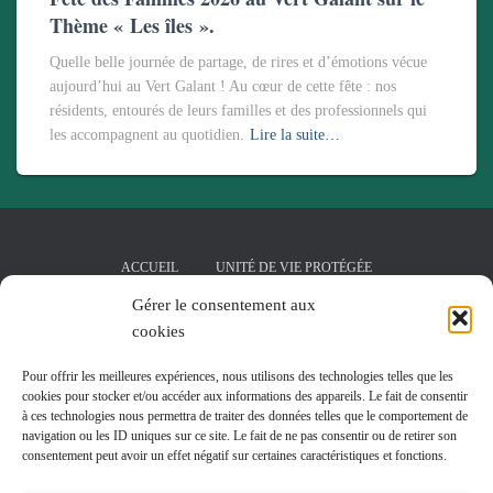
Thème « Les îles ».
Quelle belle journée de partage, de rires et d’émotions vécue
aujourd’hui au Vert Galant ! Au cœur de cette fête : nos
résidents, entourés de leurs familles et des professionnels qui
les accompagnent au quotidien.
Lire la suite…
ACCUEIL
UNITÉ DE VIE PROTÉGÉE
Gérer le consentement aux
SALLE DE KINÉSITHÉRAPIE
cookies
PÔLE D’ACTIVITÉS ET DE SOINS ADAPTÉS
LA RÉSIDENCE
Pour offrir les meilleures expériences, nous utilisons des technologies telles que les
cookies pour stocker et/ou accéder aux informations des appareils. Le fait de consentir
à ces technologies nous permettra de traiter des données telles que le comportement de
JARDIN THÉRAPEUTIQUE DÉDIÉ À L’UNITÉ DE VIE PROTÉGÉE
navigation ou les ID uniques sur ce site. Le fait de ne pas consentir ou de retirer son
consentement peut avoir un effet négatif sur certaines caractéristiques et fonctions.
ACTUALITÉS
CONTACT