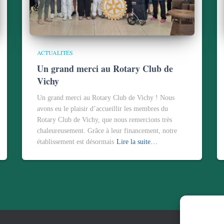
ACTUALITÉS
Un grand merci au Rotary Club de
Vichy
Un grand merci au Rotary Club de Vichy ! Nous
avons eu le plaisir d’accueillir les membres du
Rotary Club de Vichy, que nous remercions très
chaleureusement. Grâce à leur financement, notre
établissement est désormais
Lire la suite…