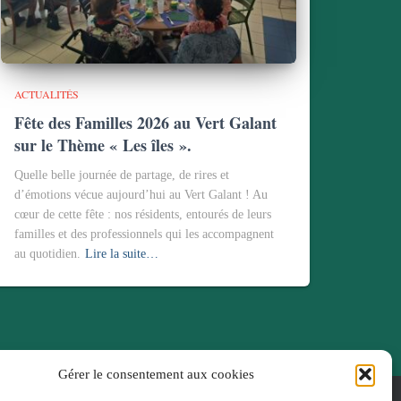
ACTUALITÉS
Fête des Familles 2026 au Vert Galant
sur le Thème « Les îles ».
Quelle belle journée de partage, de rires et
d’émotions vécue aujourd’hui au Vert Galant ! Au
cœur de cette fête : nos résidents, entourés de leurs
familles et des professionnels qui les accompagnent
au quotidien.
Lire la suite…
Gérer le consentement aux cookies