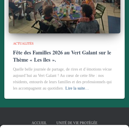
ACTUALITÉS
Fête des Familles 2026 au Vert Galant sur le
Thème « Les îles ».
Quelle belle journée de partage, de rires et d’émotions vécue
aujourd’hui au Vert Galant ! Au cœur de cette fête : nos
résidents, entourés de leurs familles et des professionnels qui
les accompagnent au quotidien.
Lire la suite…
ACCUEIL
UNITÉ DE VIE PROTÉGÉE